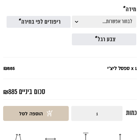
היה:
הוא:
מידה
*
₪885.
₪1180.
ריפודים לפי בחירה
*
צבע רגל
*
x 1
ספסל ליצ'י
₪885
סכום ביניים
₪885
כמות
כמות
הוספה לסל
של
ספסל
ליצ'י