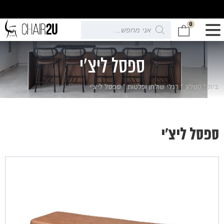
0
Products
search
ספסל ליצ'י
בית
»
קטלוג
»
רגלי שולחן ופלטות
»
ספסל ליצ'י
ספסל ליצ'י