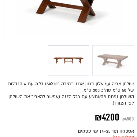
שולחן אריה עץ אלון בגוון אגוז במידה 180X100 ס"מ עם 4 הגדלות
של 50 ס"מ סה"כ 380 ס"מ.
השולחן נפתח מהאמצע עם רגל הזזה (אפשר להאריך את השולחן
לפי הצורך).
המחיר
המחיר
₪
4200
₪
4500
המקורי
הנוכחי
אספקה תוך 14-21 ימי עסקים