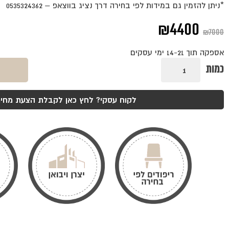
*ניתן להזמין גם במידות לפי בחירה דרך נציג בווצאפ – 0535324362
המחיר
המחיר
₪
4400
₪
7000
המקורי
הנוכחי
אספקה תוך 14-21 ימי עסקים
היה:
הוא:
כמות
כמות
של
₪4400.
₪7000.
שולחן
ריו
אגוז
לקוח עסקי? לחץ כאן לקבלת הצעת מחיר