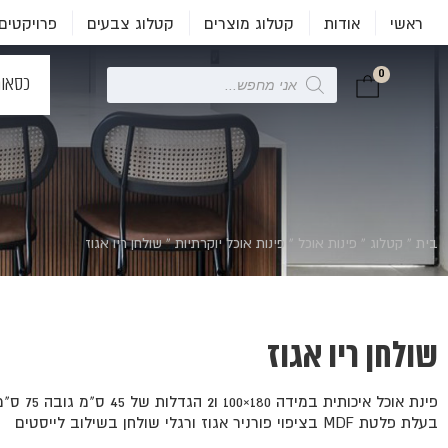
ראשי
אודות
קטלוג מוצרים
קטלוג צבעים
פרויקטים
0
Products
כסאו
search
בית
»
קטלוג
»
פינות אוכל
»
פינות אוכל יוקרתיות
»
שולחן ריו אגוז
שולחן ריו אגוז
פינת אוכל איכותית במידה 180×100 ו2 הגדלות של 45 ס"מ גובה 75 ס"מ
בעלת פלטת MDF בציפוי פורניר אגוז ורגלי שולחן בשילוב לייסטים