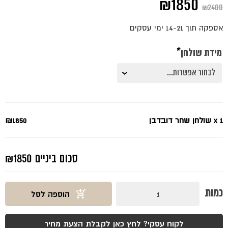
המחיר
המחיר
₪
1850
₪
2400
המקורי
הנוכחי
אספקה תוך 14-21 ימי עסקים
היה:
הוא:
מידת שולחן
*
₪1850.
₪2400.
x 1
שולחן שחר דובדבן
₪1850
סכום ביניים
₪1850
כמות
כמות
הוספה לסל
של
שולחן
שחר
דובדבן
לקוח עסקי? לחץ כאן לקבלת הצעת מחיר