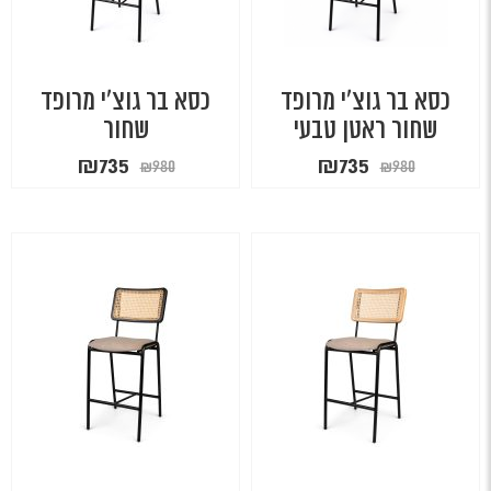
כסא בר גוצ'י מרופד
כסא בר גוצ'י מרופד
שחור ראטן טבעי
שחור
המחיר
המחיר
המחיר
המחיר
₪
735
₪
735
₪
980
₪
980
המקורי
הנוכחי
המקורי
הנוכחי
היה:
הוא:
היה:
הוא:
₪735.
₪980.
₪735.
₪980.