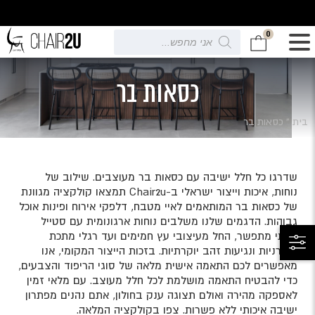
0
Products
search
כסאות בר
בית
»
כסאות בר
שדרגו כל חלל ישיבה עם כסאות בר מעוצבים. שילוב של
נוחות, איכות וייצור ישראלי ב-Chair2u תמצאו קולקציה מגוונת
של כסאות בר המותאמים לאיי מטבח, דלפקי אירוח ופינות אוכל
גבוהות. הדגמים שלנו משלבים נוחות ארגונומית עם סטייל
בלתי מתפשר, החל מעיצובי עץ חמימים ועד רגלי מתכת
מודרניות ונגיעות זהב יוקרתיות. בזכות הייצור המקומי, אנו
מאפשרים לכם התאמה אישית מלאה של סוגי הריפוד והצבעים,
כדי להבטיח התאמה מושלמת לכל חלל מעוצב. עם מלאי זמין
לאספקה מהירה ואולם תצוגה ענק בחולון, אתם נהנים מפתרון
ישיבה איכותי ללא פשרות. צפו בקולקציה המלאה.