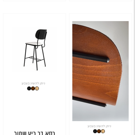
המקורי
הנוכחי
המקורי
הנוכחי
היה:
הוא:
היה:
הוא:
₪720.
₪960.
₪600.
₪800.
ניתן להשיג בצבע:
ניתן להשיג בצבע:
כסא בר ריץ שחור