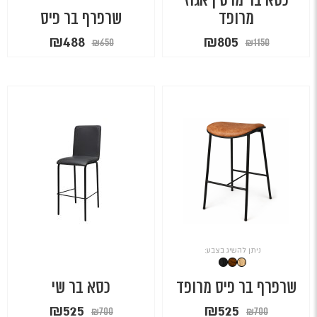
כסא בר מרטין אגוז
מרופד
שרפרף בר פיס
המחיר
המחיר
המחיר
המחיר
₪
488
₪
805
₪
650
₪
1150
המקורי
הנוכחי
המקורי
הנוכחי
היה:
הוא:
היה:
הוא:
₪488.
₪650.
₪805.
₪1150.
ניתן להשיג בצבע:
שרפרף בר פיס מרופד
כסא בר שי
המחיר
המחיר
המחיר
המחיר
₪
525
₪
525
₪
700
₪
700