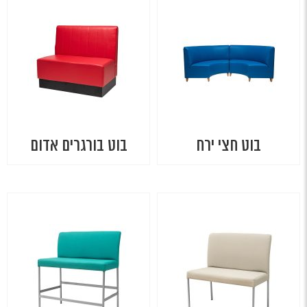
בוט חצי ירח
בוט בורגרים אדום