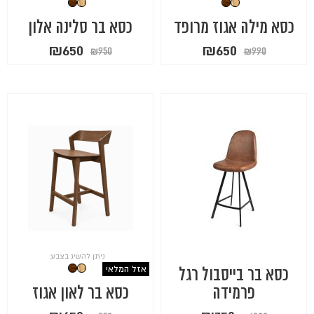
כסא מילה אגוז מרופד
כסא בר סלינה אלון
המחיר
המחיר
המחיר
המחיר
₪
650
₪
650
₪
950
₪
990
המקורי
הנוכחי
המקורי
הנוכחי
היה:
הוא:
היה:
הוא:
₪650.
₪950.
₪650.
₪990.
ניתן להשיג בצבע:
אזל המלאי
כסא בר בייסבול רגל
פרמידה
כסא בר לאון אגוז