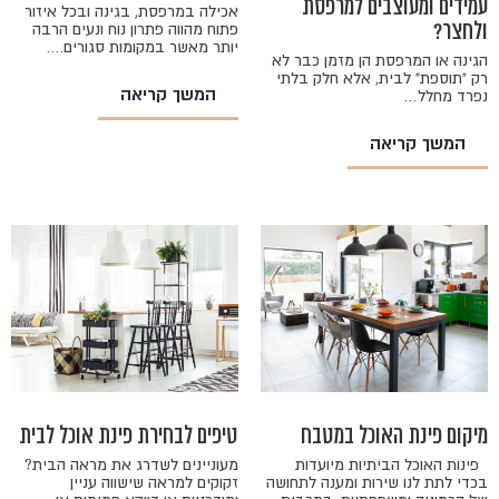
עמידים ומעוצבים למרפסת
אכילה במרפסת, בגינה ובכל איזור
ולחצר?
פתוח מהווה פתרון נוח ונעים הרבה
יותר מאשר במקומות סגורים.…
הגינה או המרפסת הן מזמן כבר לא
רק "תוספת" לבית, אלא חלק בלתי
המשך קריאה
נפרד מחלל…
המשך קריאה
מיקום פינת האוכל במטבח
טיפים לבחירת פינת אוכל לבית
פינות האוכל הביתיות מיועדות
מעוניינים לשדרג את מראה הבית?
בכדי לתת לנו שירות ומענה לתחושה
זקוקים למראה שישווה עניין